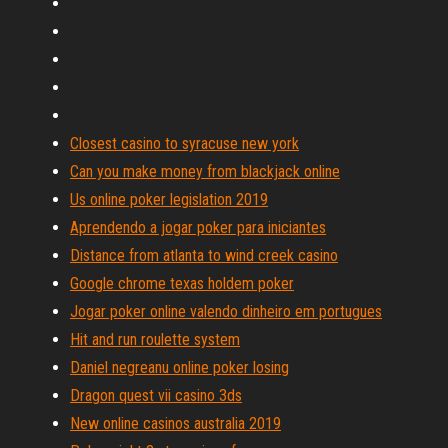
Closest casino to syracuse new york
Can you make money from blackjack online
Us online poker legislation 2019
Aprendendo a jogar poker para iniciantes
Distance from atlanta to wind creek casino
Google chrome texas holdem poker
Jogar poker online valendo dinheiro em portugues
Hit and run roulette system
Daniel negreanu online poker losing
Dragon quest vii casino 3ds
New online casinos australia 2019