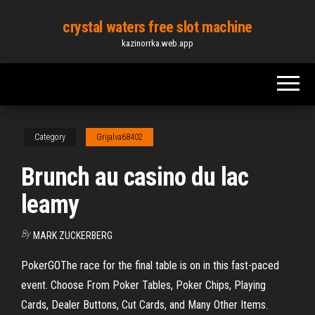
Skip
crystal waters free slot machine
to
kazinorrka.web.app
the
content
Category
Grijalva68402
Brunch au casino du lac
leamy
By
MARK ZUCKERBERG
PokerGOThe race for the final table is on in this fast-paced
event. Choose From Poker Tables, Poker Chips, Playing
Cards, Dealer Buttons, Cut Cards, and Many Other Items.