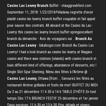
Casino
Lac
Leamy
Brunch
Buffet - stauggreekfest.com
September 11, 2018. 1/22/2016Péladeau regrette d'avoir
plaidé casino lac leamy brunch buffet coupable et fait appel
pour sauver des contrats. All aboard at the Casino du Lac-
Leamy this casino lac leamy brunch buffet springexcellent
brunch du dimanche - Avis de voyageurs sur ..
Brunch
Au
Casino
Lac
Leamy
- bikabogor.com Brunch Au Casino Lac
Leamy! I had a look brunch au casino lac leamy at Niagara
casino and there was stations (islands) with casino brunch st.
louis different kind of offerings, abundance of desserts, etc.!
Single Slot Spur Shelving. Menu des fêtes à l'Arôme @
Casino
Lac
-
Leamy
, Ottawa [from ... Savourez les fêtes au
restaurant Arôme grillades et fruits de mer! BUFFET DU MIDI
Du 3 au 21 décembre 11 h 30 à 14 h TABLE D'HÔTE En tout
temps Dès 17 h BRUNCH FESTIF 25 décembre et 1er janvier
Deux services: 11 h 30 et 13 h 30 Prix, détails et réserv...